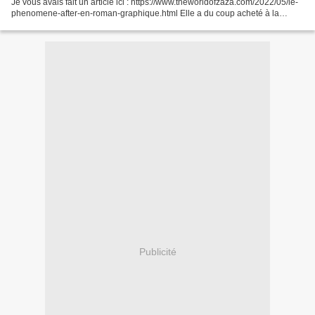
Je vous avais fait un article ici : https://www.theworldofzaza.com/2022/05/le-
phenomene-after-en-roman-graphique.html Elle a du coup acheté à la
@fnac les 5 volumes de @annatood. Aimez-vous...
Publicité