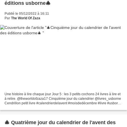
éditions usborne🎄
Publié le 05/12/2022 à 16:11
Par
The World Of Zaza
Une histoire à lire chaque jour Jour 5 : les 3 petits cochons 24 livres à lire et
à relire. @theworldofzaza17 Cinquième jour du calendrier @livres_usborne
Cendrillon petit livre #calendrierdelavent #moisdedécembre #livre #usborne
♬ All I Want for Christmas...
🎄 Quatrième jour du calendrier de l'avent des