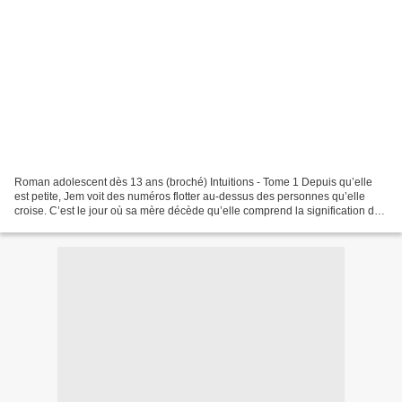
Roman adolescent dès 13 ans (broché) Intuitions - Tome 1 Depuis qu’elle
est petite, Jem voit des numéros flotter au-dessus des personnes qu’elle
croise. C’est le jour où sa mère décède qu’elle comprend la signification de
ce terrible don : ces chiffres...