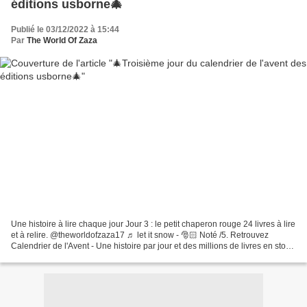
éditions usborne🎄
Publié le 03/12/2022 à 15:44
Par
The World Of Zaza
Une histoire à lire chaque jour Jour 3 : le petit chaperon rouge 24 livres à lire
et à relire. @theworldofzaza17 ♬ let it snow - 🎅🏻 Noté /5. Retrouvez
Calendrier de l'Avent - Une histoire par jour et des millions de livres en stock
sur Amazon.fr. Achetez...