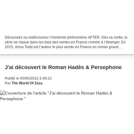
Découvrez ou redécouvrez l’immense phénomène AFTER. Dès sa sortie, la
série se classe dans les tops des ventes en France comme à l’étranger. En
2015, Anna Todd est l’auteur le plus vendu en France en roman grand
format (+1 million d’ex), devant E.L. James...
J'ai découvert le Roman Hadès & Persephone
Publié le 05/05/2022 à 09:21
Par
The World Of Zaza