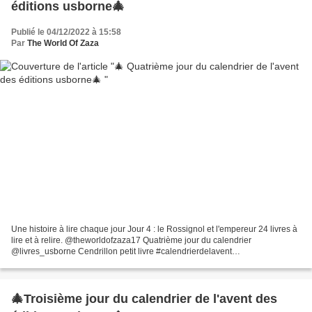
éditions usborne🎄
Publié le 04/12/2022 à 15:58
Par
The World Of Zaza
Une histoire à lire chaque jour Jour 4 : le Rossignol et l'empereur 24 livres à
lire et à relire. @theworldofzaza17 Quatrième jour du calendrier
@livres_usborne Cendrillon petit livre #calendrierdelavent
#moisdedécembre #livre #usborne ♬ All I Want for...
🎄Troisième jour du calendrier de l'avent des