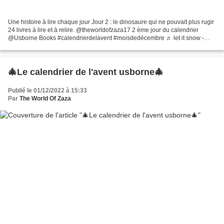
Une histoire à lire chaque jour Jour 2 : le dinosaure qui ne pouvait plus rugir
24 livres à lire et à relire. @theworldofzaza17 2 ème jour du calendrier
@Usborne Books #calendrierdelavent #moisdedécembre ♬ let it snow -
🎅🏻 Noté /5. Retrouvez Calendrier...
🎄Le calendrier de l'avent usborne🎄
Publié le 01/12/2022 à 15:33
Par
The World Of Zaza