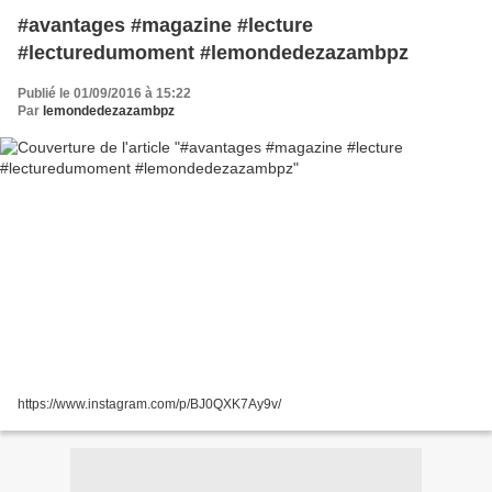
#avantages #magazine #lecture
#lecturedumoment #lemondedezazambpz
Publié le 01/09/2016 à 15:22
Par
lemondedezazambpz
https://www.instagram.com/p/BJ0QXK7Ay9v/