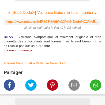
⭐ [Bébé Dodo®] Veilleuse Bébé / Enfant - Lumière douce et apaisante - Veilleuse LED murale à pile + stickers muraux [piles AAA non incluses]
https://www.amazon.fr/B%C3%A9b%C3%A9-Dodo%C2%AE-Veilleuse-Enfant-apaisante/dp/B074PQR582
si elle te plaît voici le lien où je l'ai acheté
BILAN
: Veilleuse sympathique et vraiment originale et trop
chouette des autocollants sont fournis mais le seul bémol , il ne
se recolle pas sur un autre mur
vraiment dommage
#Green Bambou
#La Veilleuse Bébé Dodo
Partager