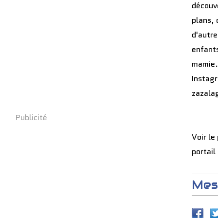
découve
plans, 
d'autre
enfants
mamie.
Instag
zazala
Publicité
Voir le
portail
Mes