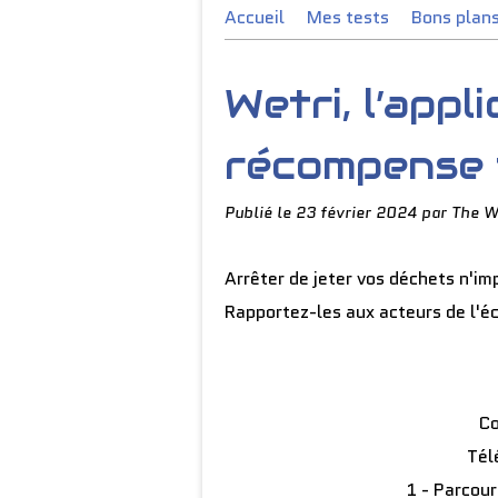
Accueil
Mes tests
Bons plan
Wetri, l’appl
récompense t
Publié le
23 février 2024
par The W
Arrêter de jeter vos déchets n'im
Rapportez-les aux acteurs de l'éc
C
Tél
1 - Parcour