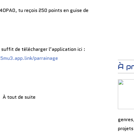
4OPA0, tu reçois 250 points en guise de
 suffit de télécharger l’application ici :
d5mu3.app.link/parrainage
À p
À tout de suite
genres
projets