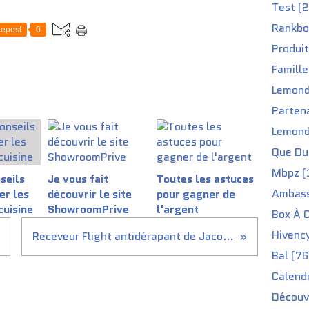
Test (2
Rankbo
epost
0
Produit
Famille
Lemond
Partena
Lemond
Que Du 
Mbpz (
seils
Je vous fait
Toutes les astuces
Ambass
er les
découvrir le site
pour gagner de
cuisine
ShowroomPrive
l'argent
Box À C
Hivenc
Receveur Flight antidérapant de Jacob Delafon pour ma salle de Bain
Bal (76
Calendr
Découv