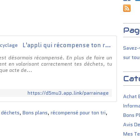
Pag
L'appli qui récompense ton recyclage
Savez-v
sur tou
 est désormais récompensé. En plus de faire un
ent en valorisant correctement tes déchets, tu
que acte de...
Cat
https://d5mu3.app.link/parrainage
Achat 
Informa
,
déchets
,
Bons plans
,
récompensé pour ton tri
,
Bons P
Avis D
Mes Tes