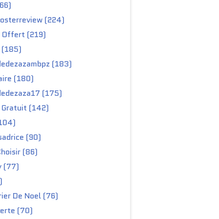
66)
osterreview (224)
 Offert (219)
 (185)
edezazambpz (183)
ire (180)
edezaza17 (175)
Gratuit (142)
104)
adrice (90)
hoisir (86)
y (77)
)
ier De Noel (76)
erte (70)