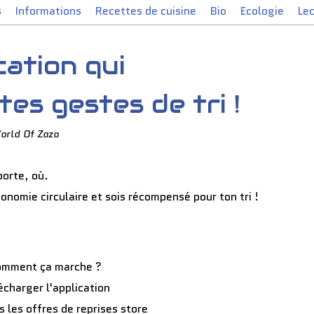
s
Informations
Recettes de cuisine
Bio
Ecologie
Le
ication qui
es gestes de tri !
orld Of Zaza
porte, où.
onomie circulaire et sois récompensé pour ton tri !
omment ça marche ?
écharger l'application
s les offres de reprises store