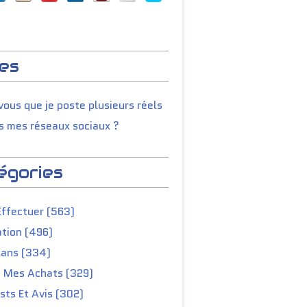
es
ous que je poste plusieurs réels
s mes réseaux sociaux ?
égories
Effectuer (563)
tion (496)
lans (334)
e Mes Achats (329)
ts Et Avis (302)