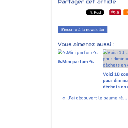
Partager cet article
R
S'inscrire à la newsletter
Vous aimerez aussi :
👠Mini parfum 👠
Voici 10 con
pour diminu
déchets en 
J'ai découvert le baume réparateur Intense Corps.