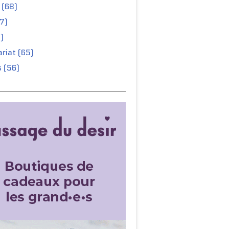
 (68)
67)
)
riat (65)
 (56)