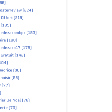
66)
osterreview (224)
 Offert (219)
 (185)
edezazambpz (183)
ire (180)
edezaza17 (175)
Gratuit (142)
104)
adrice (90)
hoisir (86)
y (77)
)
ier De Noel (76)
erte (70)