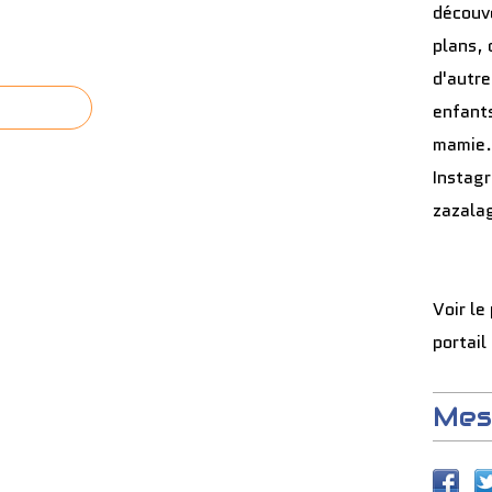
découve
plans, 
d'autre
enfants
mamie.
Instag
zazala
Voir le
portail
Mes