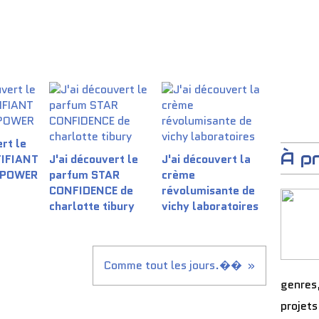
rt le
À p
TIFIANT
J'ai découvert le
J'ai découvert la
 POWER
parfum STAR
crème
CONFIDENCE de
révolumisante de
charlotte tibury
vichy laboratoires
Comme tout les jours.��
genres
projets