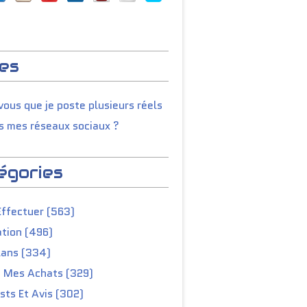
es
ous que je poste plusieurs réels
s mes réseaux sociaux ?
égories
Effectuer (563)
tion (496)
lans (334)
e Mes Achats (329)
ts Et Avis (302)