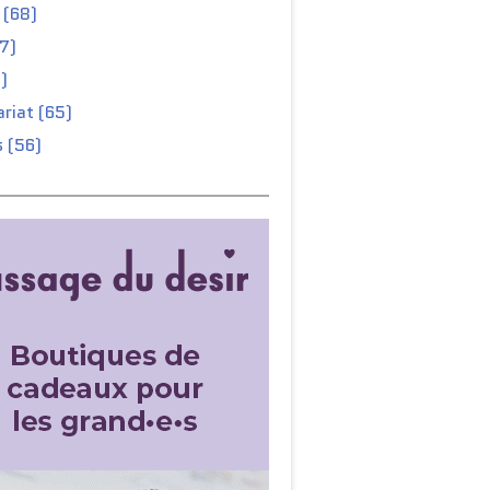
 (68)
67)
)
riat (65)
 (56)