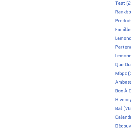
Test (2
Rankbo
Produit
Famille
Lemond
Partena
Lemond
Que Du 
Mbpz (
Ambass
Box À C
Hivenc
Bal (76
Calendr
Découv