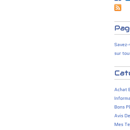
Pag
Savez-v
sur tou
Cat
Achat 
Informa
Bons P
Avis D
Mes Tes