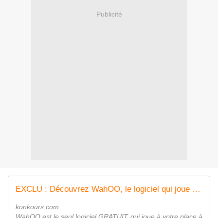
Publicité
EXCLU : Découvrez WahOO, le logiciel qui joue à votre place à + de 300 concours !
konkours.com
WahOO est le seul logiciel GRATUIT qui joue à votre place à