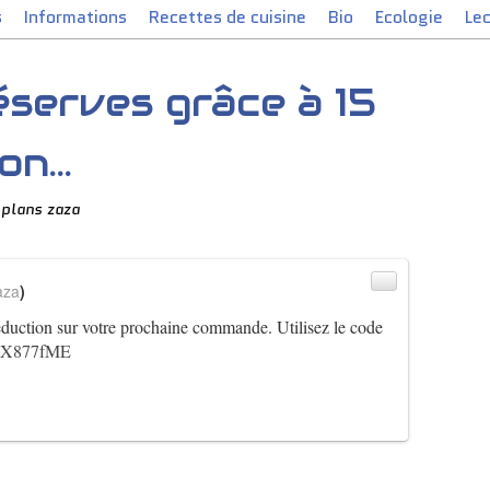
s
Informations
Recettes de cuisine
Bio
Ecologie
Le
éserves grâce à 15
n...
 plans zaza
aza
)
réduction sur votre prochaine commande. Utilisez le code
9jFX877fME