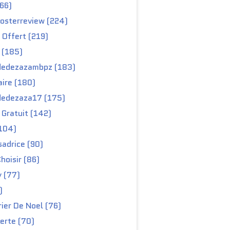
66)
osterreview (224)
 Offert (219)
 (185)
edezazambpz (183)
ire (180)
edezaza17 (175)
Gratuit (142)
104)
adrice (90)
hoisir (86)
y (77)
)
ier De Noel (76)
erte (70)