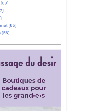
 (68)
67)
)
riat (65)
 (56)