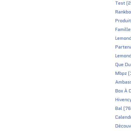
Test (2
Rankbo
Produit
Famille
Lemond
Partena
Lemond
Que Du 
Mbpz (
Ambass
Box À C
Hivenc
Bal (76
Calendr
Découv