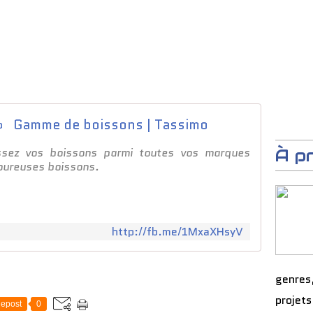
Gamme de boissons | Tassimo
issez vos boissons parmi toutes vos marques
À p
oureuses boissons.
http://fb.me/1MxaXHsyV
genres
projets
epost
0