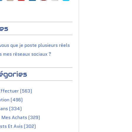
es
ous que je poste plusieurs réels
s mes réseaux sociaux ?
égories
Effectuer (563)
tion (496)
lans (334)
e Mes Achats (329)
ts Et Avis (302)