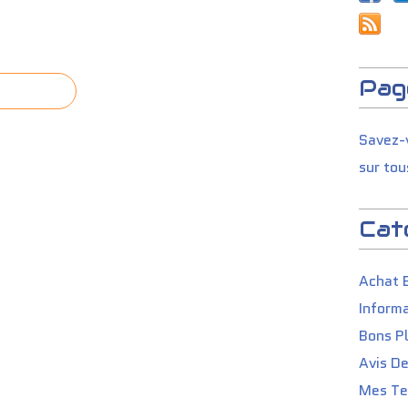
Pag
Savez-v
sur tou
Cat
Achat 
Informa
Bons P
Avis D
Mes Tes