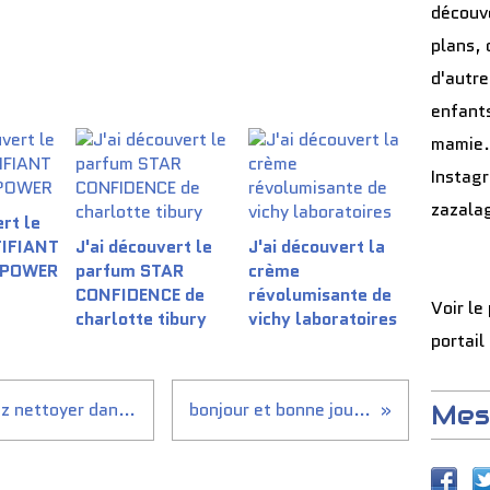
découve
plans, 
d'autre
enfants
mamie.
Instag
zazala
rt le
TIFIANT
J'ai découvert le
J'ai découvert la
 POWER
parfum STAR
crème
CONFIDENCE de
révolumisante de
Voir le
charlotte tibury
vichy laboratoires
portail
Objets divers que vous pouvez nettoyer dans un...
bonjour et bonne journée
Mes