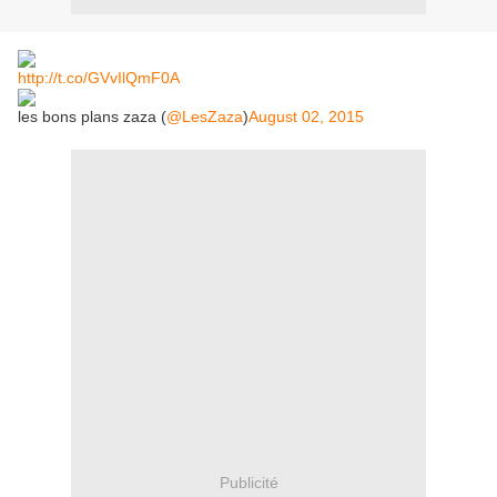
http://t.co/GVvIlQmF0A
les bons plans zaza (
@LesZaza
)
August 02, 2015
Publicité