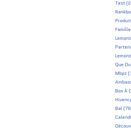
Test (2
Rankbo
Produit
Famille
Lemond
Partena
Lemond
Que Du 
Mbpz (
Ambass
Box À C
Hivenc
Bal (76
Calendr
Découv