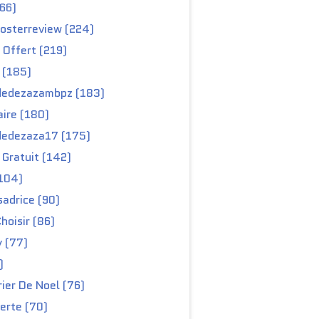
66)
osterreview (224)
 Offert (219)
 (185)
edezazambpz (183)
ire (180)
edezaza17 (175)
Gratuit (142)
104)
adrice (90)
hoisir (86)
y (77)
)
ier De Noel (76)
erte (70)