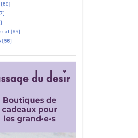
 (68)
67)
)
riat (65)
 (56)