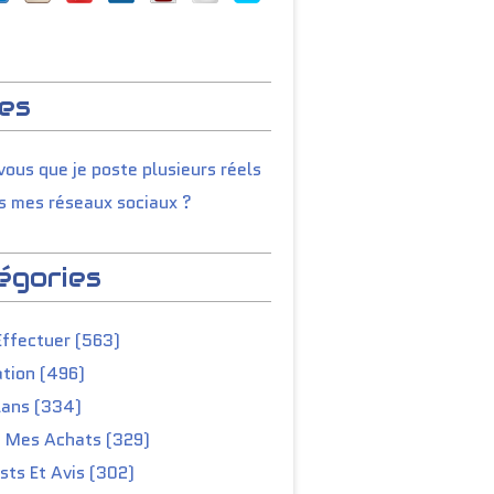
es
ous que je poste plusieurs réels
s mes réseaux sociaux ?
égories
Effectuer (563)
tion (496)
lans (334)
e Mes Achats (329)
ts Et Avis (302)