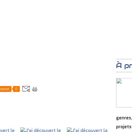
À p
epost
0
genres
projets