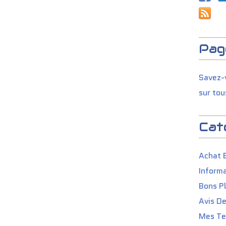
Pag
Savez-v
sur tou
Cat
Achat 
Informa
Bons P
Avis D
Mes Tes