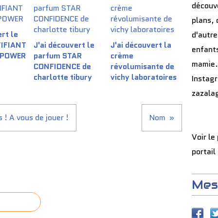
découve
plans, 
rt le
d'autre
TIFIANT
J'ai découvert le
J'ai découvert la
enfants
 POWER
parfum STAR
crème
mamie.
CONFIDENCE de
révolumisante de
charlotte tibury
vichy laboratoires
Instag
zazala
 ! A vous de jouer !
Nom
Voir le
portail
Mes