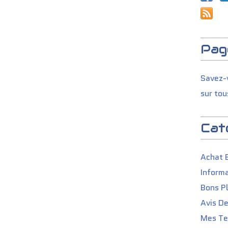
Pag
Savez-v
sur tou
Cat
Achat 
Informa
Bons P
Avis D
Mes Tes