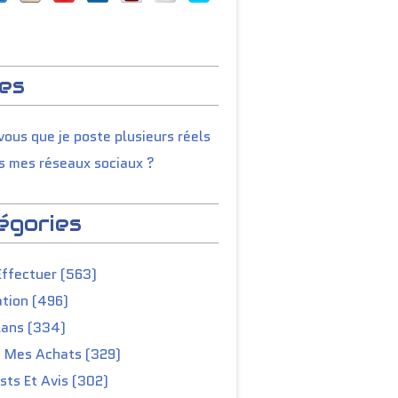
es
ous que je poste plusieurs réels
s mes réseaux sociaux ?
égories
Effectuer (563)
tion (496)
lans (334)
e Mes Achats (329)
ts Et Avis (302)