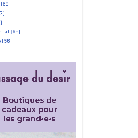
 (68)
67)
)
riat (65)
 (56)