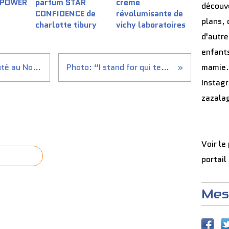
 POWER
parfum STAR
crème
découve
CONFIDENCE de
révolumisante de
plans, 
charlotte tibury
vichy laboratoires
d'autre
enfants
Je viens de répondre en beauté au Noci-Quiz THIERRY MUGLER
Photo: “I stand for qui tente rien na rien”....
mamie.
Instag
zazala
Voir le
portail
Mes