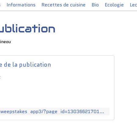
s
Informations
Recettes de cuisine
Bio
Ecologie
Le
ublication
Pineau
e de la publication
k
https://www.appshaker.net/sweepstakes_app3/?page_id=130366217018701&redirToPage=1