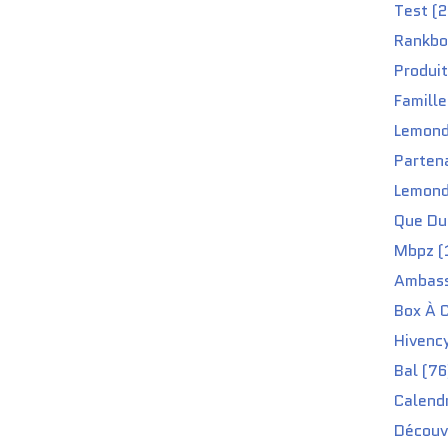
Test (2
Rankbo
Produit
Famille
Lemond
Partena
Lemond
Que Du 
Mbpz (
Ambass
Box À C
Hivenc
Bal (76
Calendr
Découv