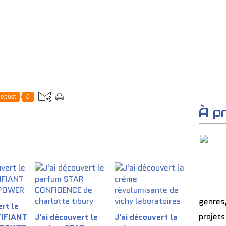
epost
0
À p
genres
rt le
projets
TIFIANT
J'ai découvert le
J'ai découvert la