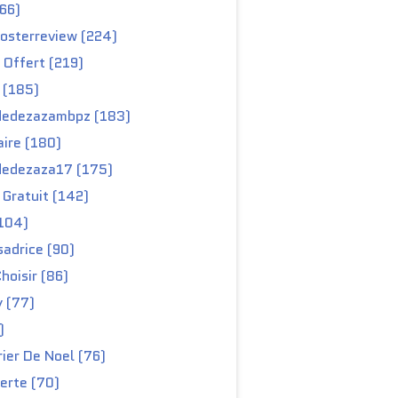
66)
osterreview (224)
 Offert (219)
 (185)
edezazambpz (183)
ire (180)
edezaza17 (175)
Gratuit (142)
104)
adrice (90)
hoisir (86)
y (77)
)
ier De Noel (76)
erte (70)