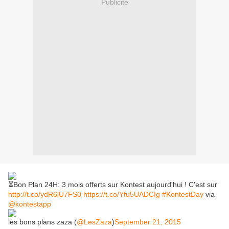
Publicité
⏳Bon Plan 24H: 3 mois offerts sur Kontest aujourd'hui ! C'est sur
http://t.co/ydR6lU7FS0
https://t.co/Yfu5UADCIg
#KontestDay
via
@kontestapp
les bons plans zaza (
@LesZaza
)
September 21, 2015