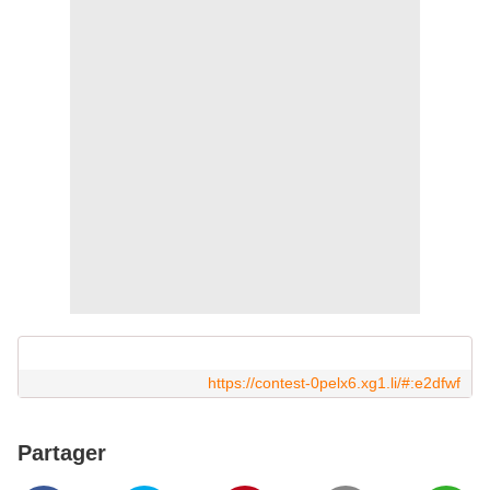
https://contest-0pelx6.xg1.li/#:e2dfwf
Partager