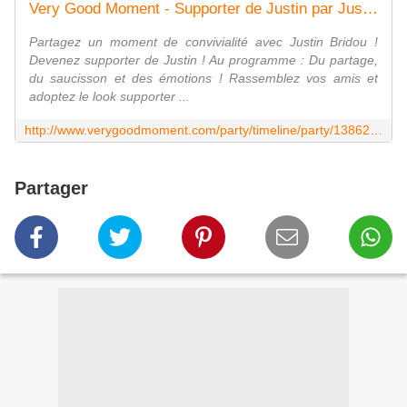
Very Good Moment - Supporter de Justin par Justin Bridou
Partagez un moment de convivialité avec Justin Bridou !
Devenez supporter de Justin ! Au programme : Du partage,
du saucisson et des émotions ! Rassemblez vos amis et
adoptez le look supporter ...
http://www.verygoodmoment.com/party/timeline/party/138622?accessToken=d6ceb5eb0b613671a94ab93b2e64a2044719d3bd15d613b62549a114282127ec
Partager