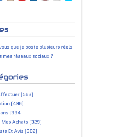
es
ous que je poste plusieurs réels
s mes réseaux sociaux ?
égories
Effectuer (563)
tion (496)
lans (334)
e Mes Achats (329)
ts Et Avis (302)