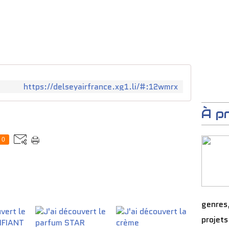
https://delseyairfrance.xg1.li/#:12wmrx
À p
0
genres
projets