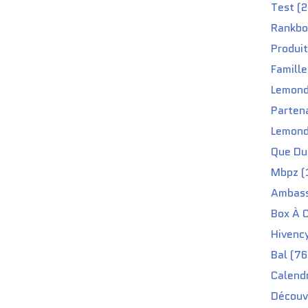
Test (2
Rankbo
Produit
Famille
Lemond
Partena
Lemond
Que Du 
Mbpz (
Ambass
Box À C
Hivenc
Bal (76
Calendr
Découv