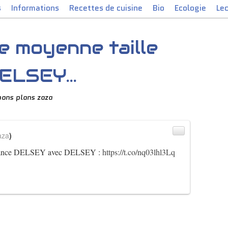
s
Informations
Recettes de cuisine
Bio
Ecologie
Le
e moyenne taille
ELSEY...
bons plans zaza
aza
)
 France DELSEY avec DELSEY :
https://t.co/nq03lhl3Lq