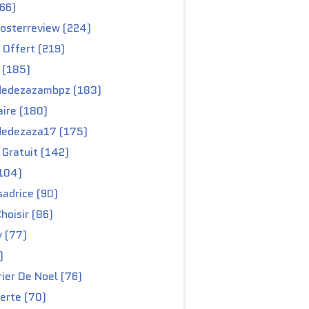
66)
osterreview (224)
 Offert (219)
 (185)
edezazambpz (183)
ire (180)
edezaza17 (175)
Gratuit (142)
104)
adrice (90)
hoisir (86)
y (77)
)
ier De Noel (76)
erte (70)