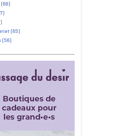
 (68)
67)
)
riat (65)
 (56)