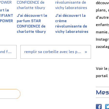
découve
rt le
plans, 
TIFIANT
J'ai découvert le
J'ai découvert la
d'autre
 POWER
parfum STAR
crème
enfants
CONFIDENCE de
révolumisante de
charlotte tibury
vichy laboratoires
mamie.
Instag
zazala
Jouez au Jeu Facebook Legrand fête Halloween !...
remplir sa corbeille avec les petits monstres...
Voir le
portail
Mes