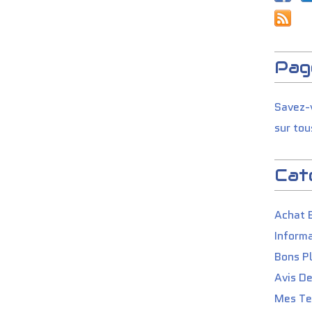
Pag
Savez-v
sur tou
Cat
Achat 
Informa
Bons P
Avis D
Mes Tes