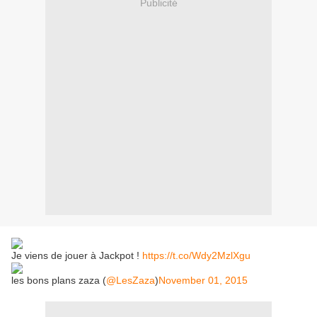
Publicité
Je viens de jouer à Jackpot !
https://t.co/Wdy2MzlXgu
les bons plans zaza (
@LesZaza
)
November 01, 2015