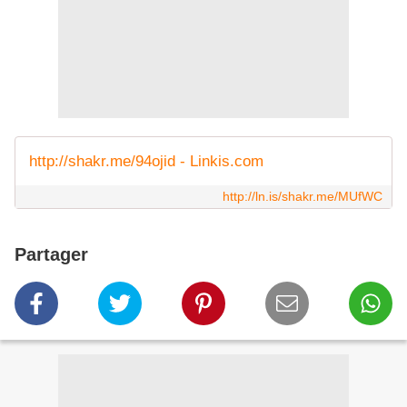
http://shakr.me/94ojid - Linkis.com
http://ln.is/shakr.me/MUfWC
Partager