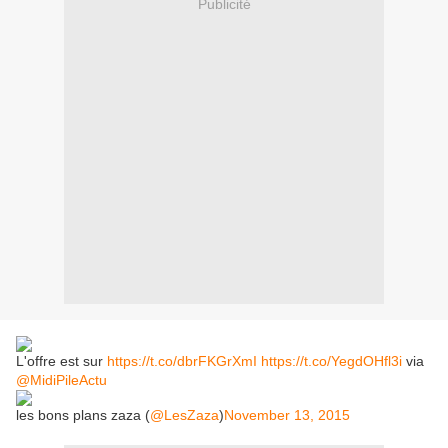
Publicité
L'offre est sur
https://t.co/dbrFKGrXmI
https://t.co/YegdOHfl3i
via
@MidiPileActu
les bons plans zaza (
@LesZaza
)
November 13, 2015