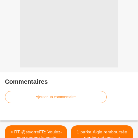
Commentaires
Ajouter un commentaire
< RT @styorreFR: Voulez-
1 parka Aigle remboursée
vous gagner la veste
par jour et une... >