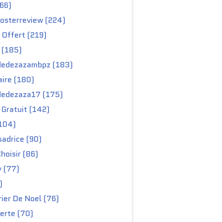
66)
osterreview (224)
 Offert (219)
 (185)
edezazambpz (183)
ire (180)
edezaza17 (175)
Gratuit (142)
104)
adrice (90)
hoisir (86)
y (77)
)
ier De Noel (76)
erte (70)