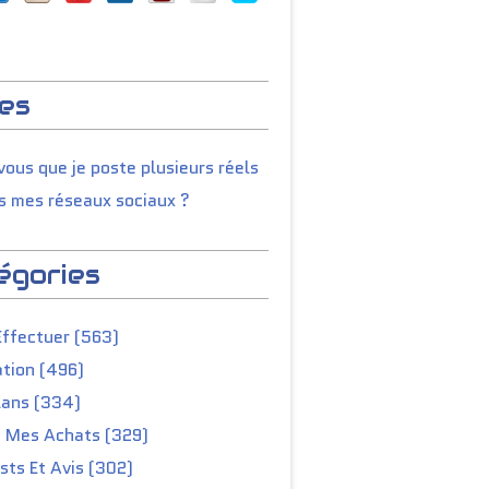
es
ous que je poste plusieurs réels
s mes réseaux sociaux ?
égories
Effectuer (563)
tion (496)
lans (334)
e Mes Achats (329)
ts Et Avis (302)