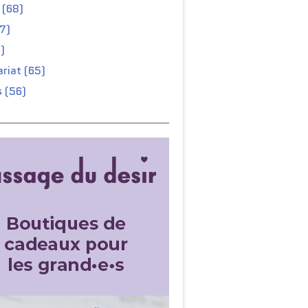
 (68)
67)
)
riat (65)
 (56)