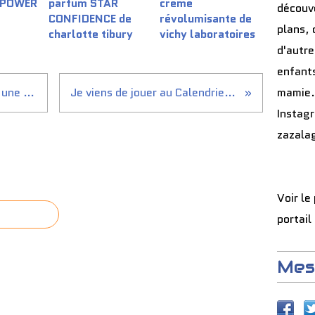
 POWER
parfum STAR
crème
découve
CONFIDENCE de
révolumisante de
plans, 
charlotte tibury
vichy laboratoires
d'autre
enfants
RT @BSeeing: En Californie, une route se déforme...
Je viens de jouer au Calendrier de l'Avent B&B...
mamie.
Instag
zazala
Voir le
portail
Mes