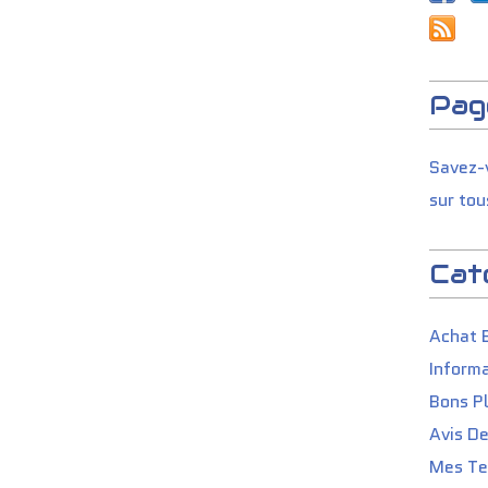
Pag
Savez-v
sur tou
Cat
Achat 
Informa
Bons P
Avis D
Mes Tes