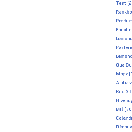
Test (2
Rankbo
Produit
Famille
Lemond
Partena
Lemond
Que Du 
Mbpz (
Ambass
Box À C
Hivenc
Bal (76
Calendr
Découv