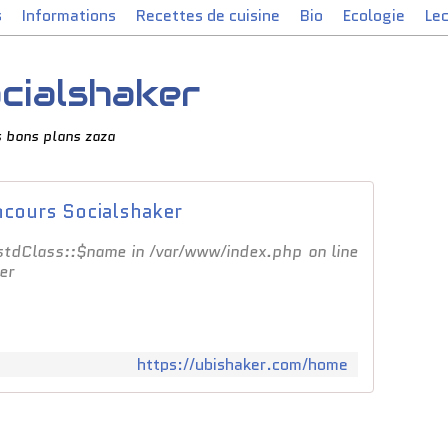
s
Informations
Recettes de cuisine
Bio
Ecologie
Le
cialshaker
 bons plans zaza
cours Socialshaker
 stdClass::$name in /var/www/index.php on line
er
https://ubishaker.com/home