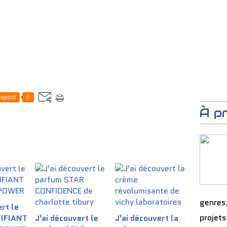
epost
0
À p
genres
rt le
projets
TIFIANT
J'ai découvert le
J'ai découvert la