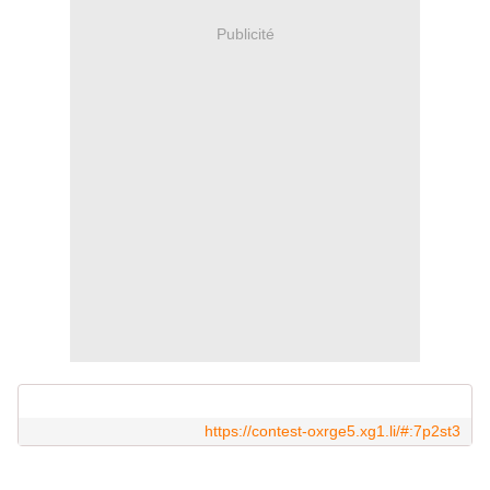
Publicité
https://contest-oxrge5.xg1.li/#:7p2st3