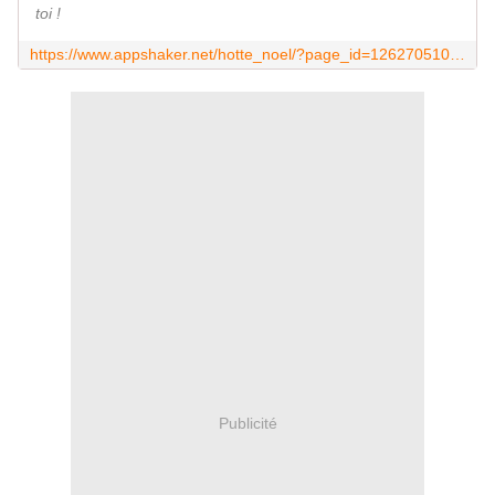
toi !
https://www.appshaker.net/hotte_noel/?page_id=126270510854208&redirToPage=1
Publicité