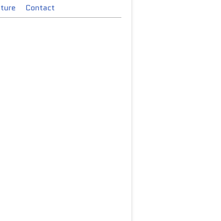
cture
Contact
ché de Noël. Remportez des bons de vin chaud et