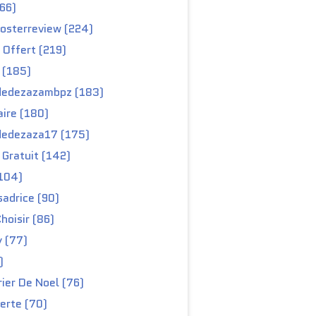
66)
osterreview (224)
 Offert (219)
 (185)
edezazambpz (183)
ire (180)
edezaza17 (175)
Gratuit (142)
104)
adrice (90)
hoisir (86)
y (77)
)
ier De Noel (76)
erte (70)