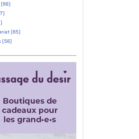
 (68)
67)
)
riat (65)
 (56)