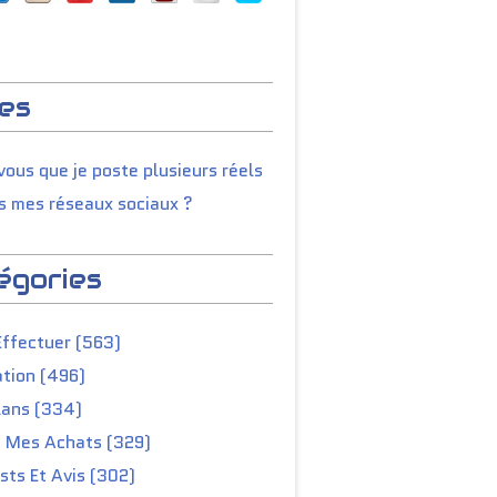
es
ous que je poste plusieurs réels
s mes réseaux sociaux ?
égories
Effectuer (563)
tion (496)
lans (334)
e Mes Achats (329)
ts Et Avis (302)