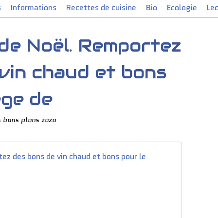
s
Informations
Recettes de cuisine
Bio
Ecologie
Le
de Noël. Remportez
vin chaud et bons
ège de
 bons plans zaza
Jeu Mar
A
c
t
u
a