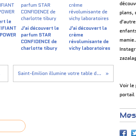
découve
b
o
plans, 
n
rt le
d'autre
s
TIFIANT
J'ai découvert le
J'ai découvert la
d
enfants
 POWER
parfum STAR
crème
e
mamie.
CONFIDENCE de
révolumisante de
v
i
charlotte tibury
vichy laboratoires
Instag
n
zazala
c
h
a
oint...
Saint-Emilion illumine votre table de Noël | Vins de Saint-Emilion
u
d
Voir le
e
portail
t
b
o
Mes
n
s
p
o