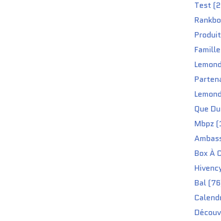
a
Test (2
l
Rankbo
e
!
Produit
-
Famille
C
'
Lemond
e
Partena
s
t
Lemond
p
Que Du 
a
r
Mbpz (
t
Ambass
i
!
Box À C
L
Hivenc
e
M
Bal (76
a
Calendr
r
c
Découv
h