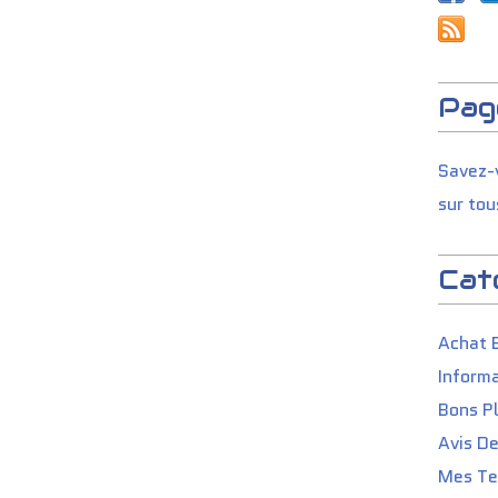
Pag
Savez-v
sur tou
Cat
Achat 
Informa
Bons P
Avis D
Mes Tes