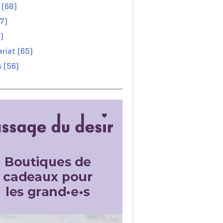
 (68)
67)
)
riat (65)
 (56)