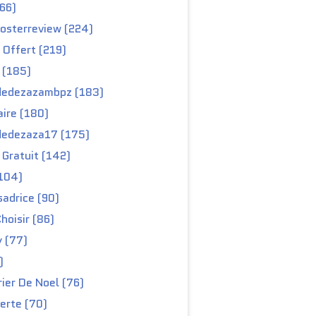
66)
osterreview (224)
 Offert (219)
 (185)
edezazambpz (183)
ire (180)
edezaza17 (175)
Gratuit (142)
104)
adrice (90)
hoisir (86)
y (77)
)
ier De Noel (76)
erte (70)