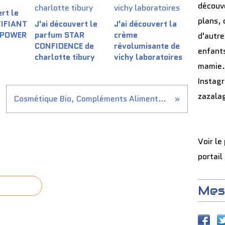
découve
rt le
plans, 
TIFIANT
J'ai découvert le
J'ai découvert la
 POWER
parfum STAR
crème
d'autre
CONFIDENCE de
révolumisante de
enfants
charlotte tibury
vichy laboratoires
mamie.
Instag
zazala
Cosmétique Bio, Compléments Alimentaires Bio - bioetglamour.com
Voir le
portail
Mes