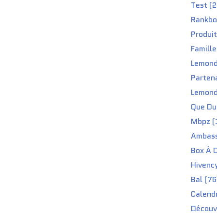
Test (2
Rankbo
Produit
Famille
Lemond
Partena
Lemond
Que Du 
Mbpz (
Ambass
Box À C
Hivenc
Bal (76
Calendr
Découv