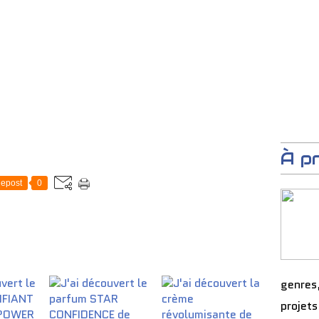
À p
epost
0
genres
projets