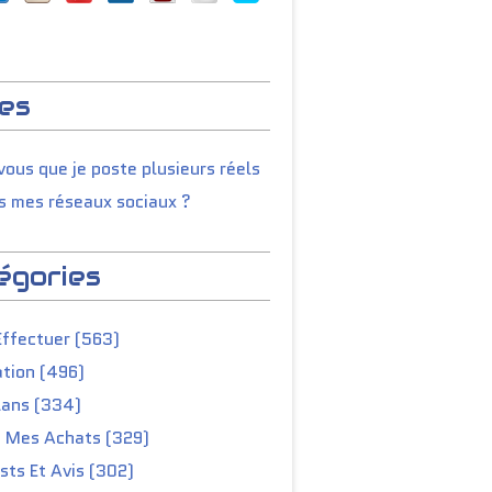
es
ous que je poste plusieurs réels
s mes réseaux sociaux ?
égories
Effectuer (563)
tion (496)
lans (334)
e Mes Achats (329)
ts Et Avis (302)