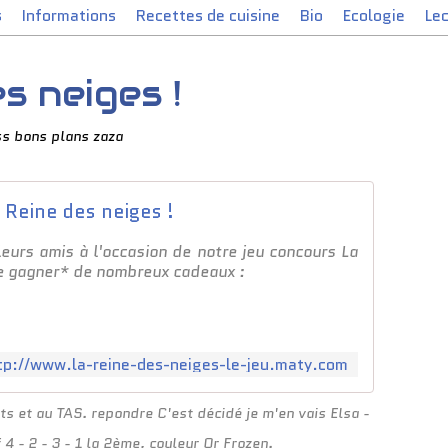
s
Informations
Recettes de cuisine
Bio
Ecologie
Le
s neiges !
ss bons plans zaza
 Reine des neiges !
eurs amis à l'occasion de notre jeu concours La
de gagner* de nombreux cadeaux :
tp://www.la-reine-des-neiges-le-jeu.maty.com
ts et au TAS. repondre C'est décidé je m'en vais Elsa -
 4 - 2 - 3 - 1 la 2ème, couleur Or Frozen.