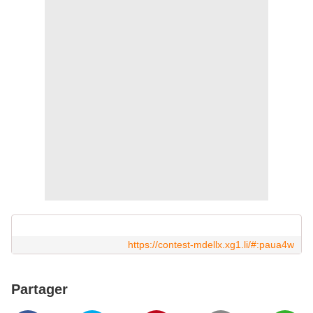
https://contest-mdellx.xg1.li/#:paua4w
Partager