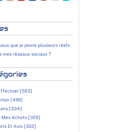
es
ous que je poste plusieurs réels
s mes réseaux sociaux ?
égories
Effectuer (563)
tion (496)
lans (334)
e Mes Achats (329)
ts Et Avis (302)