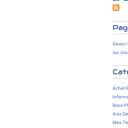
Pag
Savez-v
sur tou
Cat
Achat 
Informa
Bons P
Avis D
Mes Tes