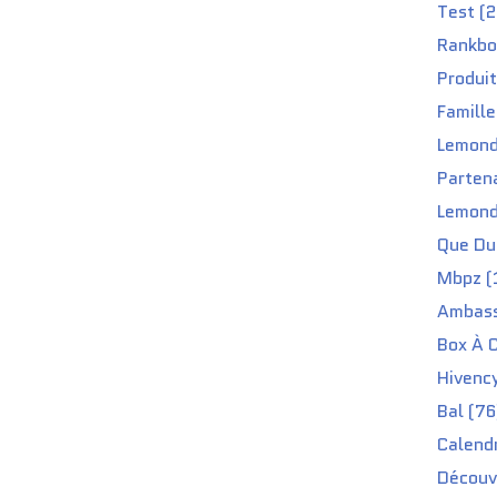
Test (2
Rankbo
Produit
Famille
Lemond
Partena
Lemond
Que Du 
Mbpz (
Ambass
Box À C
Hivenc
Bal (76
Calendr
Découv