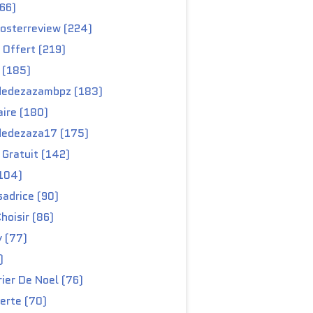
66)
osterreview (224)
 Offert (219)
 (185)
edezazambpz (183)
ire (180)
edezaza17 (175)
Gratuit (142)
104)
adrice (90)
hoisir (86)
y (77)
)
ier De Noel (76)
erte (70)