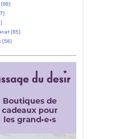
 (68)
67)
)
riat (65)
 (56)