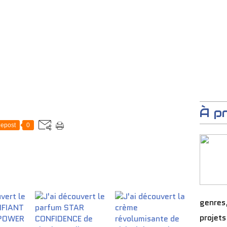
À p
epost
0
genres
projets