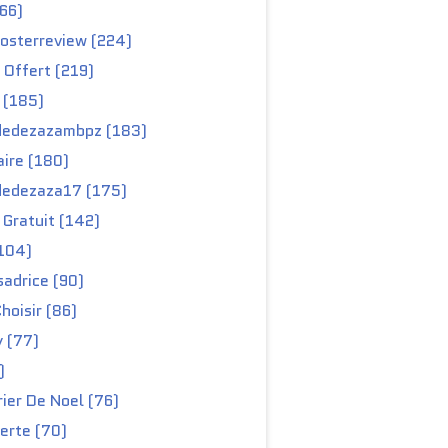
66)
osterreview (224)
 Offert (219)
 (185)
edezazambpz (183)
ire (180)
edezaza17 (175)
Gratuit (142)
104)
adrice (90)
hoisir (86)
y (77)
)
ier De Noel (76)
erte (70)