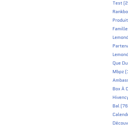
Test (2
Rankbo
Produit
Famille
Lemond
Partena
Lemond
Que Du 
Mbpz (
Ambass
Box À C
Hivenc
Bal (76
Calendr
Découv