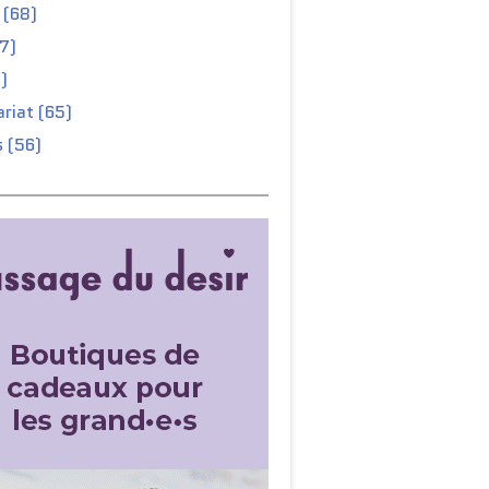
 (68)
67)
)
riat (65)
 (56)