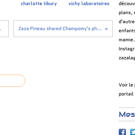
charlotte tibury
vichy laboratoires
découve
plans, 
d'autre
e de route
Zaza Pineau shared Champomy's photo.
enfants
mamie.
Instag
zazala
Voir le
portail
Mes