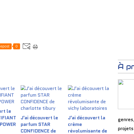
epost
0
À p
rt le
TIFIANT
J'ai découvert le
J'ai découvert la
genres
 POWER
parfum STAR
crème
projets
CONFIDENCE de
révolumisante de