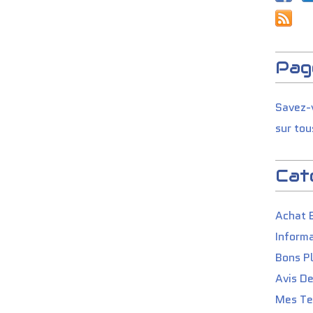
Pag
Savez-v
sur tou
Cat
Achat 
Informa
Bons P
Avis D
Mes Tes