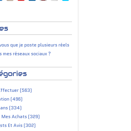
es
ous que je poste plusieurs réels
s mes réseaux sociaux ?
égories
Effectuer (563)
tion (496)
lans (334)
e Mes Achats (329)
ts Et Avis (302)