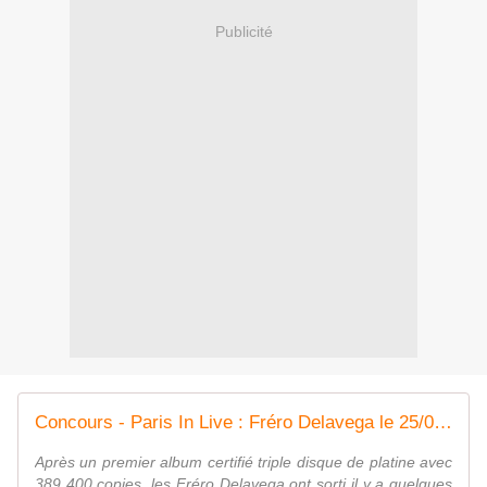
Publicité
Concours - Paris In Live : Fréro Delavega le 25/02, gagnez vos places ! | virginradio.fr
Après un premier album certifié triple disque de platine avec
389 400 copies, les Fréro Delavega ont sorti il y a quelques