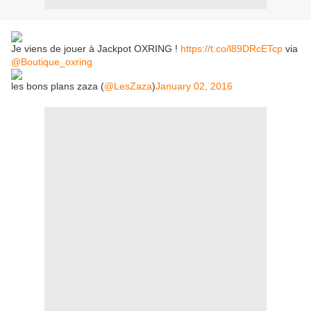
Je viens de jouer à Jackpot OXRING !
https://t.co/l89DRcETcp
via
@Boutique_oxring
les bons plans zaza (
@LesZaza
)
January 02, 2016