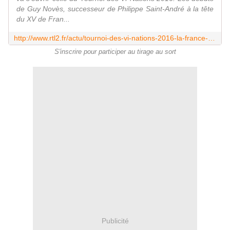
de Guy Novès, successeur de Philippe Saint-André à la tête
du XV de Fran...
http://www.rtl2.fr/actu/tournoi-des-vi-nations-2016-la-france-debutera-contre-l-italie-le-6-fevrier-7780853281
S'inscrire pour participer au tirage au sort
Publicité