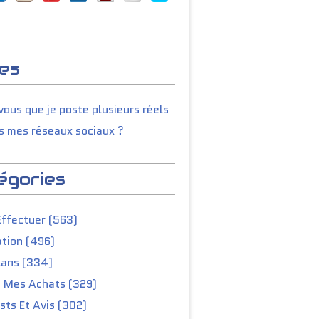
es
ous que je poste plusieurs réels
s mes réseaux sociaux ?
égories
Effectuer (563)
tion (496)
lans (334)
e Mes Achats (329)
ts Et Avis (302)