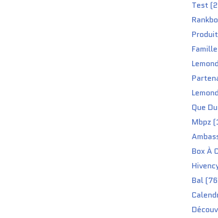
Test (2
Rankbo
Produit
Famille
Lemond
Partena
Lemond
Que Du 
Mbpz (
Ambass
Box À C
Hivenc
Bal (76
Calendr
Découv