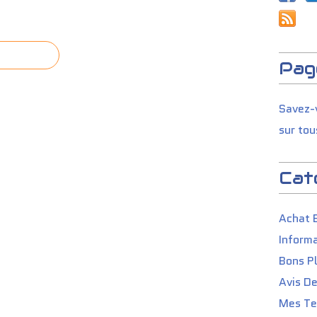
Pag
Savez-v
sur tou
Cat
Achat 
Informa
Bons P
Avis D
Mes Tes