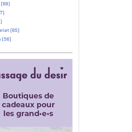
 (68)
67)
)
riat (65)
 (56)