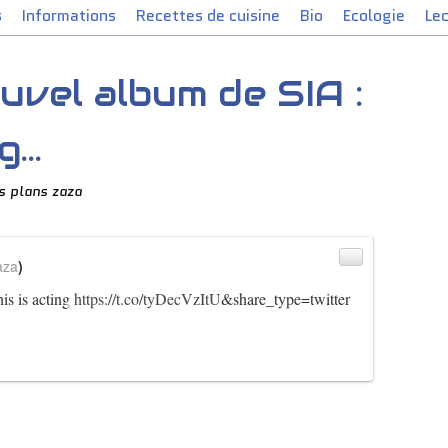
s
Informations
Recettes de cuisine
Bio
Ecologie
Le
uvel album de SIA :
...
s plans zaza
aza
)
is is acting
https://t.co/tyDecVzItU
&share_type=twitter