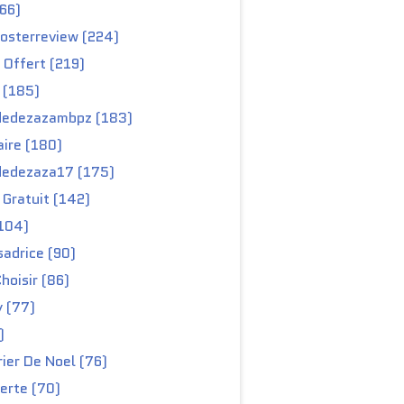
66)
osterreview (224)
 Offert (219)
 (185)
edezazambpz (183)
ire (180)
edezaza17 (175)
Gratuit (142)
104)
adrice (90)
hoisir (86)
y (77)
)
ier De Noel (76)
erte (70)