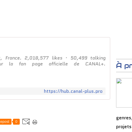
x, France. 2,018,577 likes · 50,499 talking
ur la fan page officielle de CANAL+.
À p
https://hub.canal-plus.pro
genres
epost
0
projets