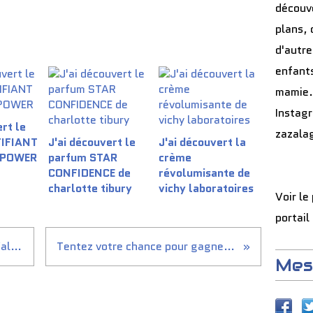
découve
plans, 
d'autre
enfants
mamie.
Instag
rt le
zazala
TIFIANT
J'ai découvert le
J'ai découvert la
 POWER
parfum STAR
crème
CONFIDENCE de
révolumisante de
charlotte tibury
vichy laboratoires
Voir le
portail
Jeu Concours spécial Saint Valentin de Planet...
Tentez votre chance pour gagner le coffret de la...
Mes