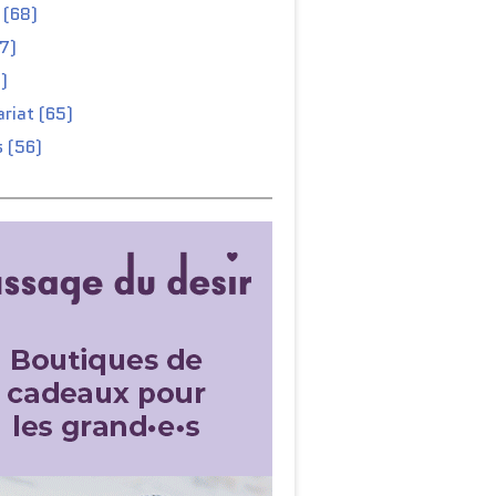
 (68)
67)
)
riat (65)
 (56)