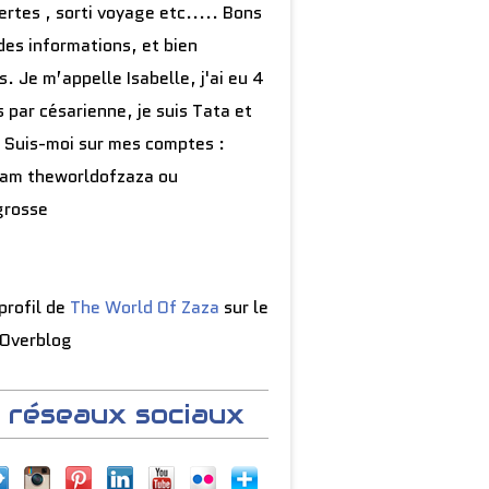
rtes , sorti voyage etc..... Bons
des informations, et bien
16 sur digiSchool - Révisions, Cours, sujets, 
s. Je m’appelle Isabelle, j'ai eu 4
 par césarienne, je suis Tata et
 Suis-moi sur mes comptes :
ram theworldofzaza ou
grosse
 profil de
The World Of Zaza
sur le
 Overblog
 réseaux sociaux