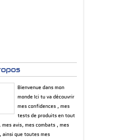
ropos
o : soutien scolaire (cours, exercices, fiches d
Bienvenue dans mon
monde Ici tu va découvrir
mes confidences , mes
tests de produits en tout
, mes avis, mes combats , mes
, ainsi que toutes mes