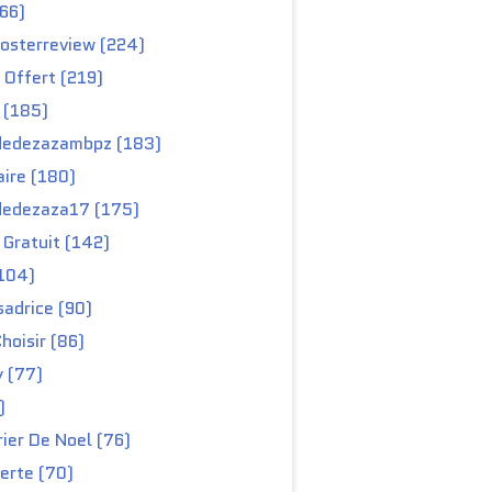
66)
osterreview (224)
 Offert (219)
 (185)
edezazambpz (183)
ire (180)
edezaza17 (175)
Gratuit (142)
104)
adrice (90)
hoisir (86)
y (77)
)
ier De Noel (76)
erte (70)