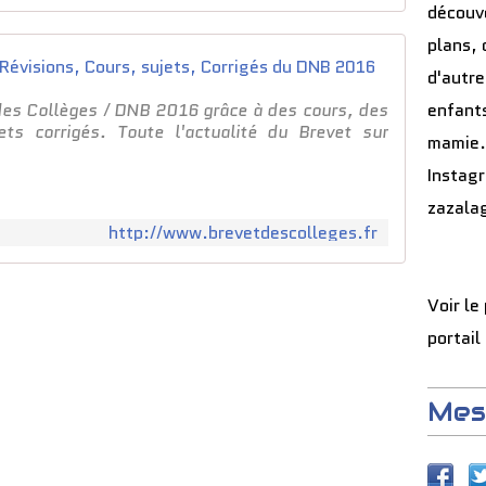
f
découve
a
plans, 
n
Brevet 20
t
d'autre
s
des Collèges / DNB 2016 grâce à des cours, des
enfants
o
ets corrigés. Toute l'actualité du Brevet sur
n
mamie.
t
Instag
d
e
zazala
s
http://www.brevetdescolleges.fr
d
i
f
Voir le
f
i
portail
c
u
l
Mes
t
é
s