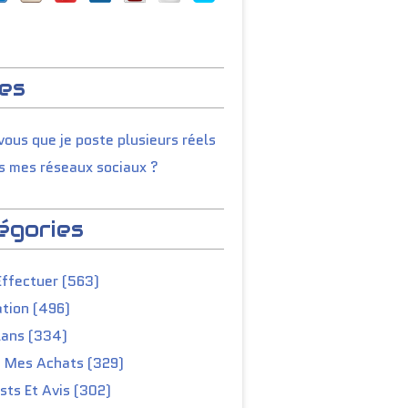
es
ous que je poste plusieurs réels
s mes réseaux sociaux ?
égories
Effectuer (563)
tion (496)
lans (334)
e Mes Achats (329)
ts Et Avis (302)