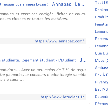
Test (2
p
Annabac | Le site qui vous fait réussir vos années Lycée !
o
Rankbo
s
annales et exercices corrigés, fiches de cours.
Produit
e
tes les classes et toutes les matières.
d
Famille
e
Lemond
l
e
Partena
https://www.annabac.com/
s
Lemond
a
i
Que Du 
d
Job étudiant, orientation, vie étudiante, logement étudiant - L'Etudiant
Mbpz (
e
r
Ambass
andidats... Avec un peu moins de 7 % de reçus
g
tre palmarès, le concours d'odontologie semble
Box À C
r
ais à cœur ...
â
Hivenc
c
Bal (76
e
à
Calendr
http://www.letudiant.fr
u
Découv
n