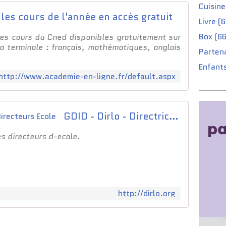
e
Cuisine
a
 les cours de l'année en accès gratuit
Livre (
s
s
Box (66
 les cours du Cned disponibles gratuitement sur
i
la terminale : français, mathématiques, anglais
Partena
s
t
Enfants
a
http://www.academie-en-ligne.fr/default.aspx
n
c
e
e
GDID - Dirlo - Directrices et Directeurs Ecole
t
u
es directeurs d-ecole.
n
a
c
c
o
http://dirlo.org
m
p
a
g