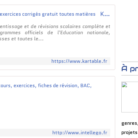
Kartable : Cours, méthodes, exercices corrigés gratuit toutes matières
entissage et de révisions scolaires complète et
grammes officiels de l'Education nationale,
sses et toutes le...
https://www.kartable.fr
À p
Intelleg
S
i
v
o
s
genres
e
projets
http://www.intellego.fr
n