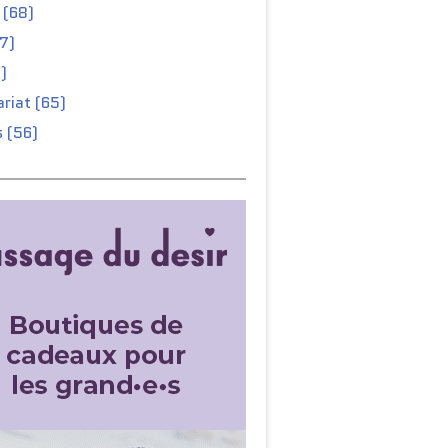
 (68)
67)
)
riat (65)
 (56)