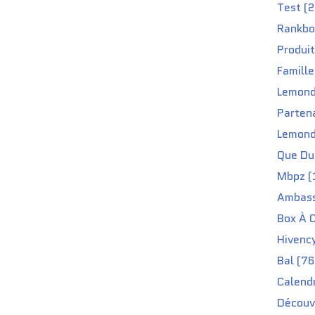
Test (2
Rankbo
Produit
Famille
Lemond
Partena
Lemond
Que Du 
Mbpz (
Ambass
Box À C
Hivenc
Bal (76
Calendr
Découv