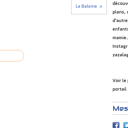
découve
La Baleine
plans, 
d'autre
enfants
mamie.
Instag
zazala
Voir le
portail
Mes