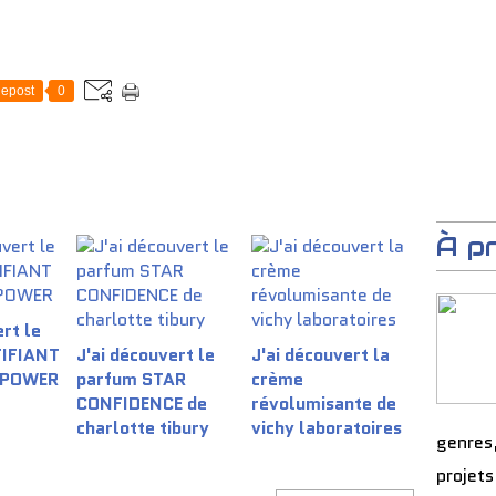
epost
0
À p
rt le
TIFIANT
J'ai découvert le
J'ai découvert la
 POWER
parfum STAR
crème
CONFIDENCE de
révolumisante de
charlotte tibury
vichy laboratoires
genres
projets