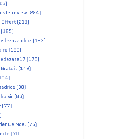
66)
osterreview (224)
 Offert (219)
 (185)
edezazambpz (183)
ire (180)
edezaza17 (175)
Gratuit (142)
104)
adrice (90)
hoisir (86)
y (77)
)
ier De Noel (76)
erte (70)