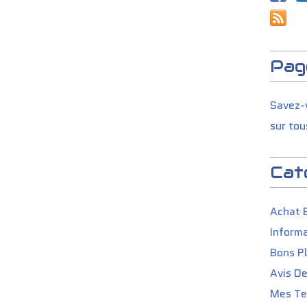
Pag
Savez-v
sur tou
Cat
Achat 
Informa
Bons P
Avis D
Mes Tes