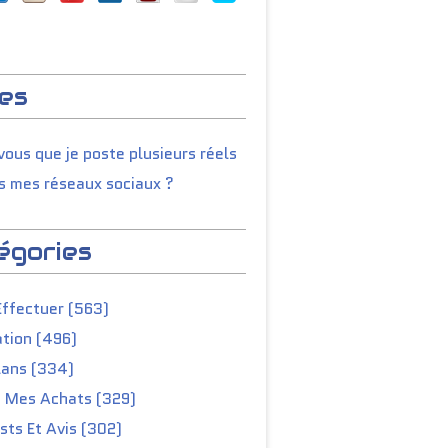
es
ous que je poste plusieurs réels
s mes réseaux sociaux ?
égories
Effectuer (563)
tion (496)
lans (334)
e Mes Achats (329)
ts Et Avis (302)