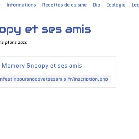
s
Informations
Recettes de cuisine
Bio
Ecologie
Le
py et ses amis
ns plans zaza
Memory Snoopy et ses amis
unfestinpoursnoopyetsesamis.fr/inscription.php