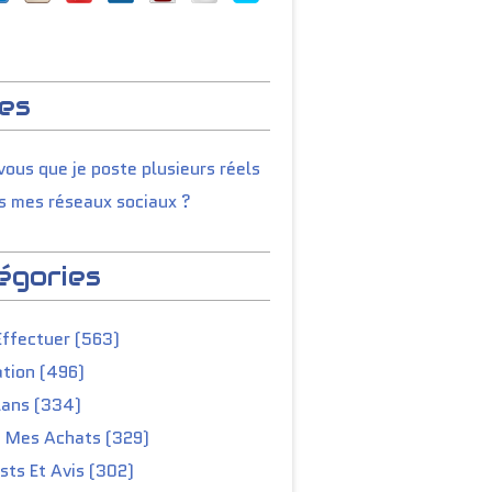
es
ous que je poste plusieurs réels
s mes réseaux sociaux ?
égories
Effectuer (563)
tion (496)
lans (334)
e Mes Achats (329)
ts Et Avis (302)