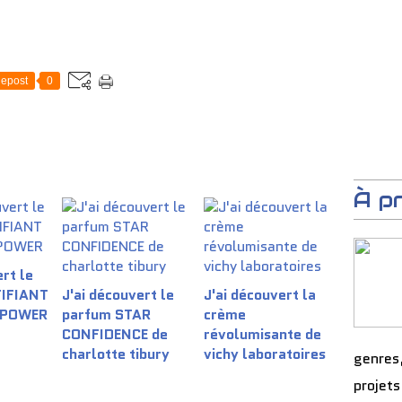
epost
0
À p
rt le
TIFIANT
J'ai découvert le
J'ai découvert la
 POWER
parfum STAR
crème
CONFIDENCE de
révolumisante de
charlotte tibury
vichy laboratoires
genres
projets