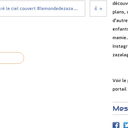
découve
#temperature du matin malgré le ciel couvert #lemondedezazambpz #blogger #
👍
plans, 
d'autre
enfants
mamie.
Instag
zazala
Voir le
portail
Mes