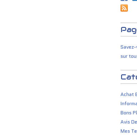
Pag
Savez-v
sur tou
Cat
Achat 
Informa
Bons P
Avis D
Mes Tes