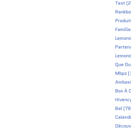
Test (2
Rankbo
Produit
Famille
Lemond
Partena
Lemond
Que Du 
Mbpz (
Ambass
Box À C
Hivenc
Bal (76
Calendr
Découv