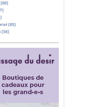
 (68)
67)
)
riat (65)
 (56)