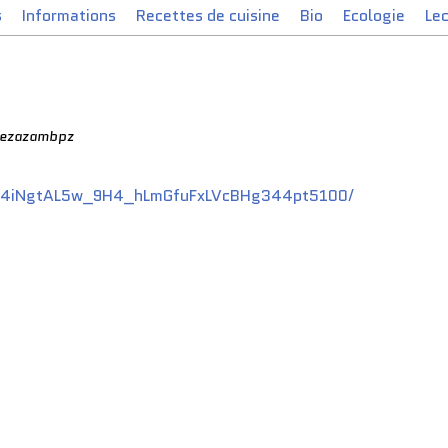
s
Informations
Recettes de cuisine
Bio
Ecologie
Le
dezazambpz
/BI4iNgtAL5w_9H4_hLmGfuFxLVcBHg344pt5100/