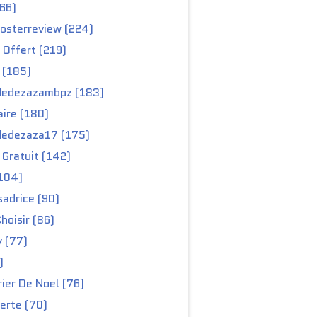
66)
osterreview (224)
 Offert (219)
 (185)
edezazambpz (183)
ire (180)
edezaza17 (175)
Gratuit (142)
104)
adrice (90)
hoisir (86)
y (77)
)
ier De Noel (76)
erte (70)