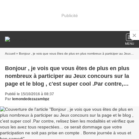
Publicité
MENU
Accueil
» Bonjour , je vois que vous êtes de plus en plus nombreux à participer au Jeux concours sur la page et le blog , c'est super cool .Par contre, relisez bien les modalités et vérifiez que vous les avez tous respectées... ce serait dommage que votre participation ne soit pas prise en compte . Bonne journée à vous et bon samedi
Bonjour , je vois que vous êtes de plus en plus
nombreux à participer au Jeux concours sur la
page et le blog , c'est super cool .Par contre,
relisez bien les modalités et vérifiez que vous
Publié le 15/10/2016 à 08:37
les avez tous respectées... ce serait dommage
Par
lemondedezazambpz
que votre participation ne soit pas prise en
compte . Bonne journée à vous et bon samedi