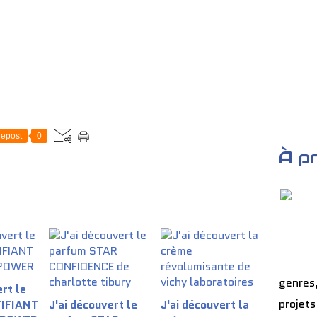
epost
0
À p
genres
rt le
projets
TIFIANT
J'ai découvert le
J'ai découvert la