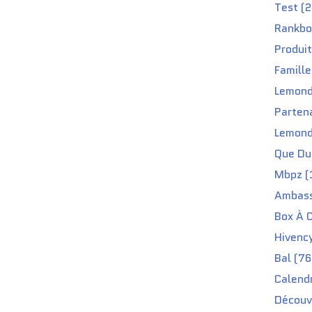
Test (2
Rankbo
Produit
Famille
Lemond
Partena
Lemond
Que Du 
Mbpz (
Ambass
Box À C
Hivenc
Bal (76
Calendr
Découv