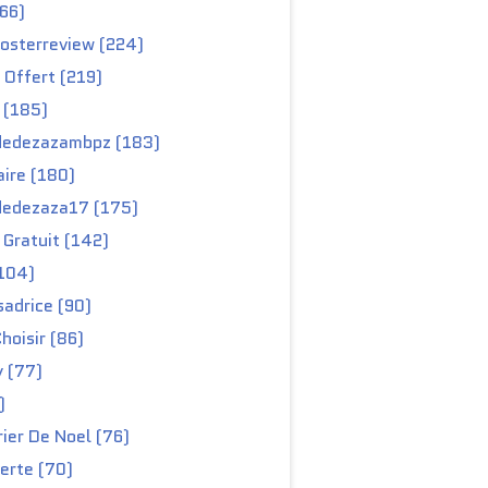
66)
osterreview (224)
 Offert (219)
 (185)
edezazambpz (183)
ire (180)
edezaza17 (175)
Gratuit (142)
104)
adrice (90)
hoisir (86)
y (77)
)
ier De Noel (76)
erte (70)