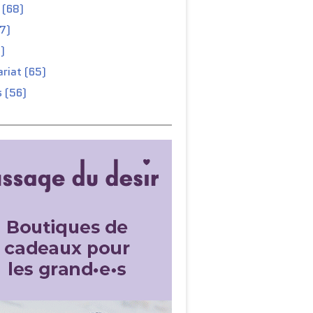
 (68)
67)
)
riat (65)
 (56)