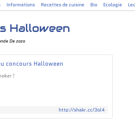
s
Informations
Recettes de cuisine
Bio
Ecologie
Le
s Halloween
onde De zaza
eu concours Halloween
hoker !
http://shakr.cc/3ol4