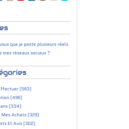
es
ous que je poste plusieurs réels
s mes réseaux sociaux ?
égories
Effectuer (563)
tion (496)
lans (334)
e Mes Achats (329)
ts Et Avis (302)