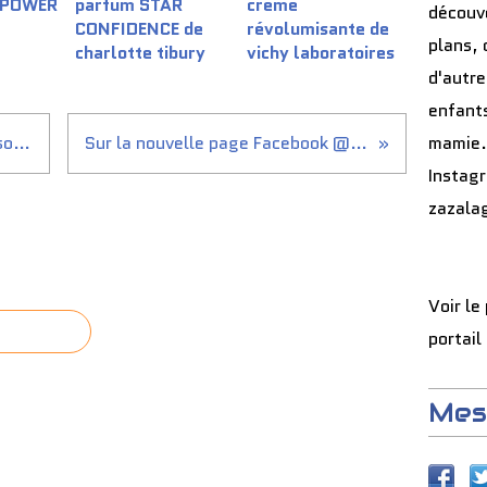
 POWER
parfum STAR
crème
découve
CONFIDENCE de
révolumisante de
plans, 
charlotte tibury
vichy laboratoires
d'autre
enfants
Ce soir ,c'est tartiflette maison fait avec amour par mon chérinou d'amour accompagné d'un peu de vin blanc que l'on à reçu ce mercredi .merci encore la cave de roque brun #lemondedezaza17 #repas #repasdusoir #tartiflette #saintchinian #seigneurdaupenac #2014
Sur la nouvelle page Facebook @lemondedezaza17 comme sur l'ancienne page, il y a un onglet : AVIS si tu désires donner une note et un avis du blog n'hésite pas à aller dans l'espace réservé à cet effet. merci beaucoup d'avance ZAZA ET SA PETITE FAMILLE #lemondedezaza17 #avis #blog
mamie.
Instag
zazala
Voir le
portail
Mes