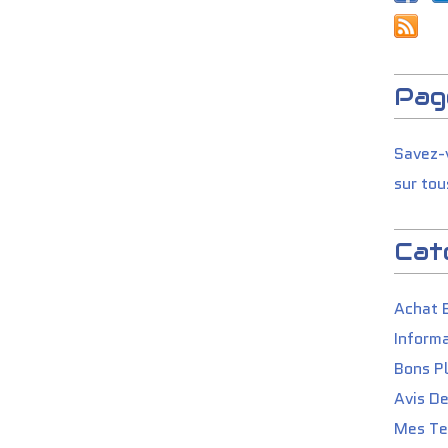
Pag
Savez-v
sur tou
Cat
Achat 
Informa
Bons P
Avis D
Mes Tes