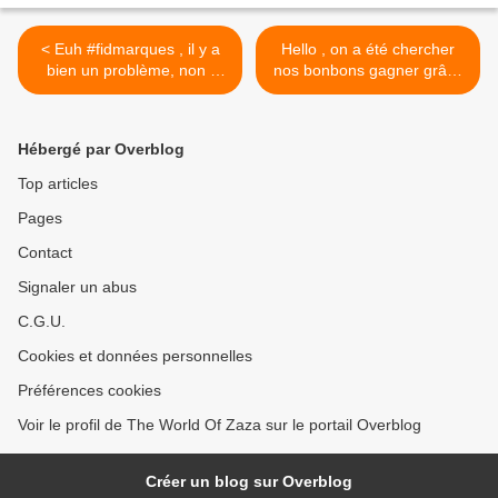
< Euh #fidmarques , il y a
Hello , on a été chercher
bien un problème, non !
nos bonbons gagner grâce
C'est exactement le même
à #bravoloto et #gifi . C'est
produits, j'ai bien vérifié et
top , merci pour jeu
l'application refuse ,
#application #gratuit
Hébergé par Overblog
pourquoi ? Je peux même
#lemondedezaza17
pas profité de mon produit
#bonbons #haribo
Top articles
gratuit . Une explication ?!
#dragibus #carensac >
Pages
#lemondedezaza17 #fidelite
#gratuit #maïs #bonduelle
Contact
#application
Signaler un abus
C.G.U.
Cookies et données personnelles
Préférences cookies
Voir le profil de The World Of Zaza sur le portail Overblog
Créer un blog sur Overblog