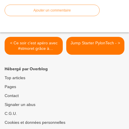
Ajouter un commentaire
< Ce soir c'est apéro avec
Jump Starter PylonTech - >
#stmoret grâce à
#shopmium qui nous fait
découvrir de nouvelle
saveur #lemondedezaza17
Hébergé par Overblog
Des madeleines St Michel
offertes...en Téléchargent
Top articles
gratuitement
Pages
l'application.inscris-toi avec
mon code parrain
Contact
KCGGHMFZ #aperitif
#stmorêt #billedefromage
Signaler un abus
C.G.U.
Cookies et données personnelles