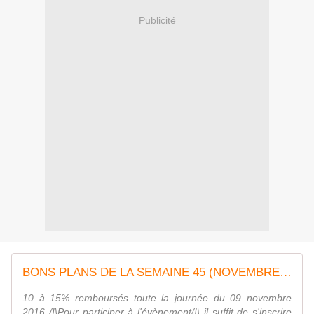
Publicité
BONS PLANS DE LA SEMAINE 45 (NOVEMBRE 2016) - Tests et Bons Plans by Totoch-One
10 à 15% remboursés toute la journée du 09 novembre
2016 /!\Pour participer à l'évènement/!\ il suffit de s'inscrire