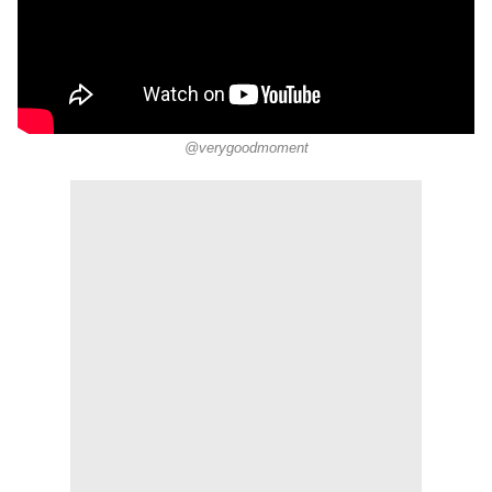
@verygoodmoment