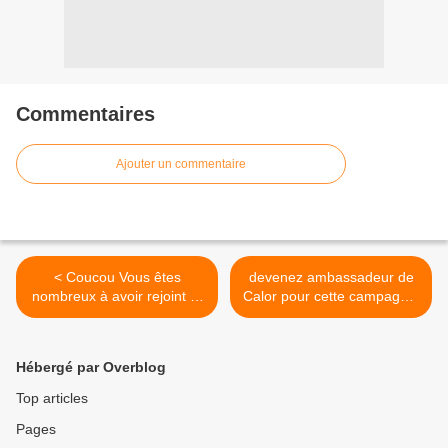
Commentaires
Ajouter un commentaire
< Coucou Vous êtes
devenez ambassadeur de
nombreux à avoir rejoint et
Calor pour cette campagne.
nous vous souhaitons (moi
>
et ma petite famille) la
bienvenue.Je me présente
Hébergé par Overblog
Isabelle surnom Zaza, je ne
travaille pas
Top articles
malheureusement.Je suis
Pages
une personne généreuse