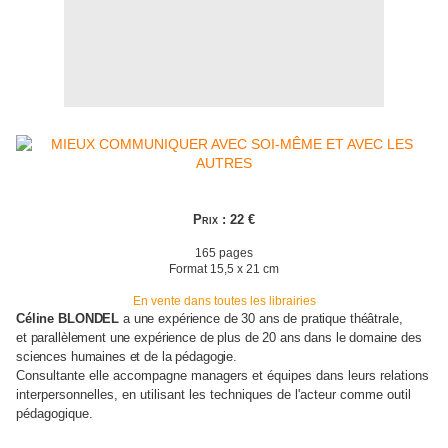
Pri
x
:
22
€
1
6
5
pages
Format
15
,5
x 2
1
cm
En vente
dans toutes
les librairies
Céline BLONDEL
a une expérience de 30 ans de pratique
théâ
tr
a
le,
et
parallèlement
une expérience de plus de 20 ans dans le domaine des
sciences humaines et de la pédagogie.
Consultante elle accompagne managers et équipes dans leurs relations
interpersonnelles, en utilisant les techniques de l'acteur comme outil
pédagogique
.