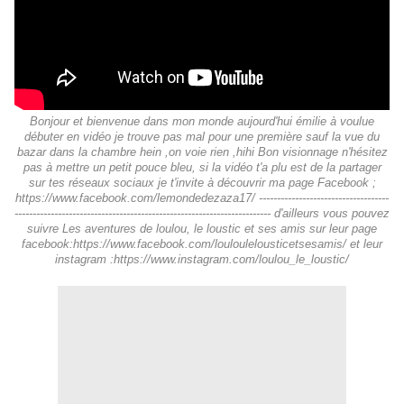
Bonjour et bienvenue dans mon monde aujourd'hui émilie à voulue
débuter en vidéo je trouve pas mal pour une première sauf la vue du
bazar dans la chambre hein ,on voie rien ,hihi Bon visionnage n'hésitez
pas à mettre un petit pouce bleu, si la vidéo t'a plu est de la partager
sur tes réseaux sociaux je t'invite à découvrir ma page Facebook ;
https://www.facebook.com/lemondedezaza17/ ------------------------------------
----------------------------------------------------------------------- d'ailleurs vous pouvez
suivre Les aventures de loulou, le loustic et ses amis sur leur page
facebook:https://www.facebook.com/louloulelousticetsesamis/ et leur
instagram :https://www.instagram.com/loulou_le_loustic/