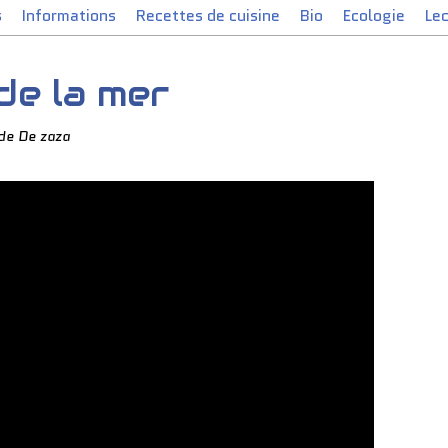
s
Informations
Recettes de cuisine
Bio
Ecologie
Le
de la mer
de De zaza