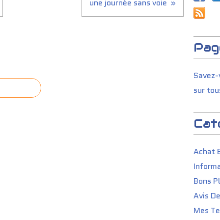
une journée sans voie
Pag
Savez-v
sur tou
Cat
Achat 
Informa
Bons P
Avis D
Mes Tes