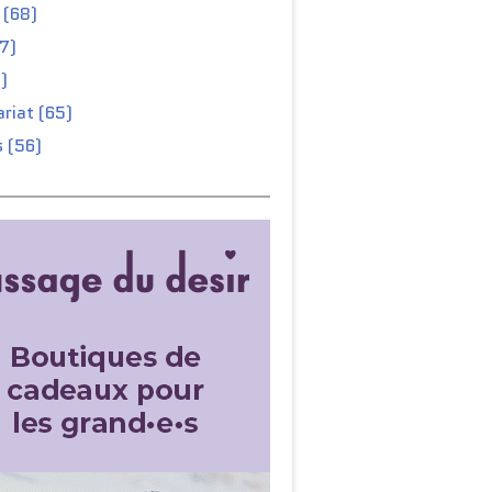
 (68)
67)
)
riat (65)
 (56)