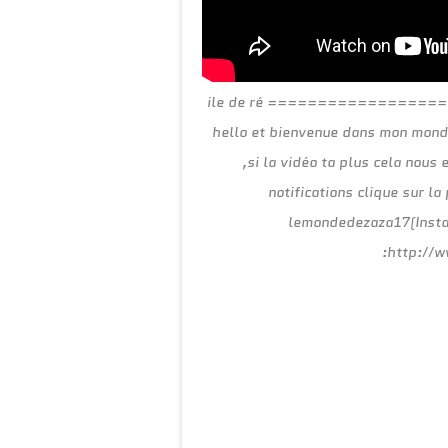
ile de ré ===============
hello et bienvenue dans mon monde
,si la vidéo ta plus cela nous 
notifications clique sur la
lemondedezaza17(Insta
:http://