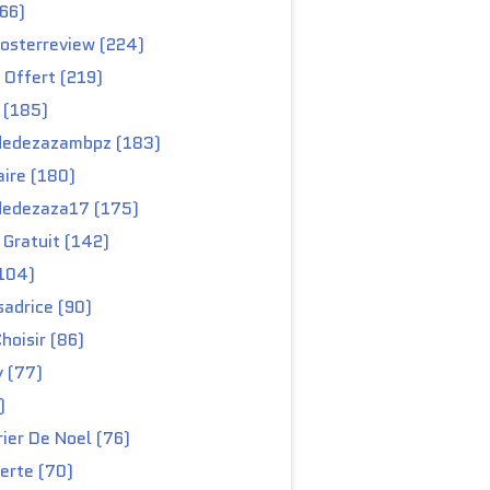
66)
osterreview (224)
 Offert (219)
 (185)
edezazambpz (183)
ire (180)
edezaza17 (175)
Gratuit (142)
104)
adrice (90)
hoisir (86)
y (77)
)
ier De Noel (76)
erte (70)