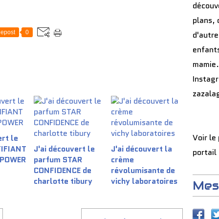
découve
plans, 
epost
0
d'autre
enfants
mamie.
Instag
zazala
Voir le
rt le
TIFIANT
J'ai découvert le
J'ai découvert la
portail
 POWER
parfum STAR
crème
CONFIDENCE de
révolumisante de
charlotte tibury
vichy laboratoires
Mes