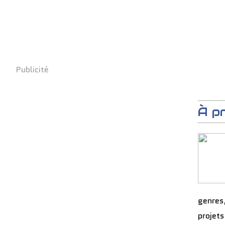
Publicité
À p
genres
projets