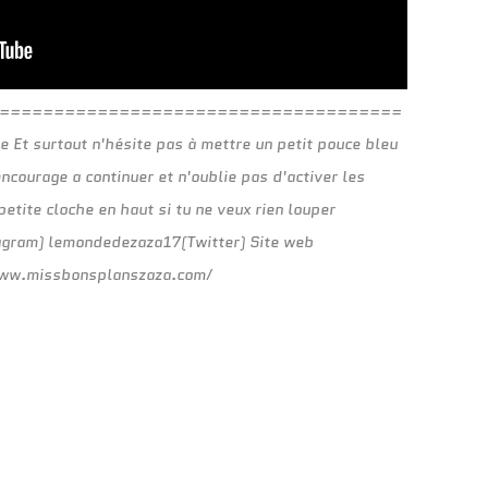
========================================
 Et surtout n'hésite pas à mettre un petit pouce bleu
encourage a continuer et n'oublie pas d'activer les
 petite cloche en haut si tu ne veux rien louper
gram) lemondedezaza17(Twitter) Site web
www.missbonsplanszaza.com/