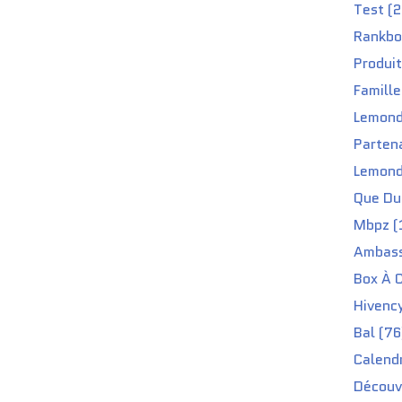
Test (2
Rankbo
Produit
Famille
Lemond
Partena
Lemond
Que Du 
Mbpz (
Ambass
Box À C
Hivenc
Bal (76
Calendr
Découv