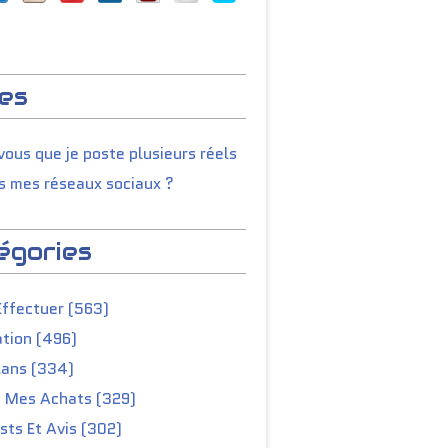
es
ous que je poste plusieurs réels
s mes réseaux sociaux ?
égories
Effectuer (563)
tion (496)
lans (334)
e Mes Achats (329)
ts Et Avis (302)