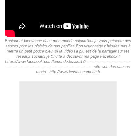
Bonjour et bienvenue dans mon monde aujourd'hui je vous présente des
sauces pour les plaisirs de nos papilles Bon visionnage n'hésitez pas à
mettre un petit pouce bleu, si la vidéo t'a plu est de la partager sur tes
réseaux sociaux je t'invite à découvrir ma page Facebook ;
https://www.facebook.com/lemondedezaza17/ ------------------------------------
----------------------------------------------------------------------- site web des sauces
morin : http://www.lessaucesmorin.fr