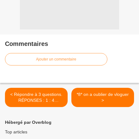
Commentaires
Ajouter un commentaire
< Répondre à 3 questions.
*8* on a oublier de vloguer
RÉPONSES : 1 : 4
>
semaines de peau nette 2 :
Jusqu’à 6x plus efficace
qu’un nettoyage...
Hébergé par Overblog
Top articles