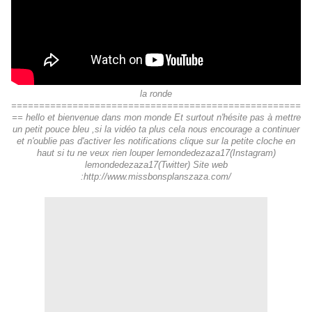
la ronde
====================================================
== hello et bienvenue dans mon monde Et surtout n'hésite pas à mettre
un petit pouce bleu ,si la vidéo ta plus cela nous encourage a continuer
et n'oublie pas d'activer les notifications clique sur la petite cloche en
haut si tu ne veux rien louper lemondedezaza17(Instagram)
lemondedezaza17(Twitter) Site web
:http://www.missbonsplanszaza.com/