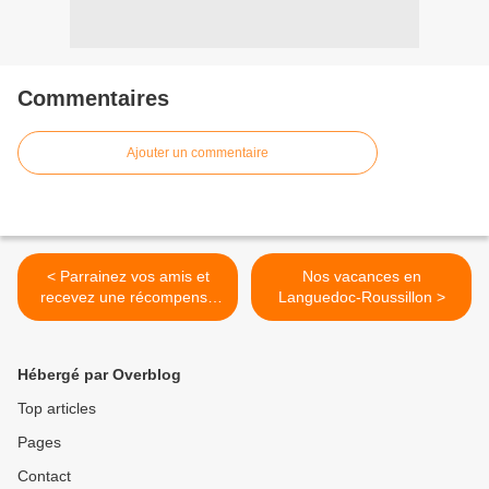
Commentaires
Ajouter un commentaire
< Parrainez vos amis et
Nos vacances en
recevez une récompense
Languedoc-Roussillon >
de 5,00 € pour chaque
filleul qui passera une
commande ...
Hébergé par Overblog
Top articles
Pages
Contact