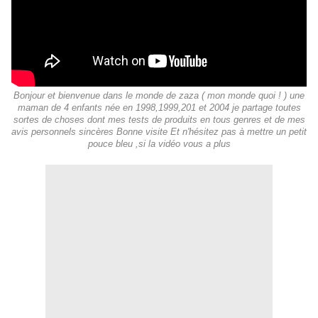
Bonjour et bienvenue dans le monde de zaza ( mon monde quoi ! ) une
maman de 4 enfants née en 1998,1999,201 et 2004 je partage toutes
sortes de choses dont mes tests de produits en tous genres et de mes
avis personnels sincères Bonne visite Et n'hésitez pas à mettre un petit
pouce bleu ,si la vidéo vous a plus