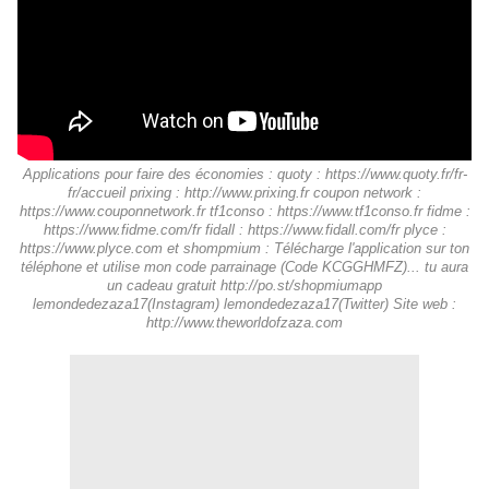
Applications pour faire des économies : quoty : https://www.quoty.fr/fr-
fr/accueil prixing : http://www.prixing.fr coupon network :
https://www.couponnetwork.fr tf1conso : https://www.tf1conso.fr fidme :
https://www.fidme.com/fr fidall : https://www.fidall.com/fr plyce :
https://www.plyce.com et shompmium : Télécharge l'application sur ton
téléphone et utilise mon code parrainage (Code KCGGHMFZ)... tu aura
un cadeau gratuit http://po.st/shopmiumapp
lemondedezaza17(Instagram) lemondedezaza17(Twitter) Site web :
http://www.theworldofzaza.com