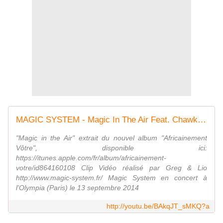
MAGIC SYSTEM - Magic In The Air Feat. Chawki [Clip Officiel]
"Magic in the Air" extrait du nouvel album "Africainement
Vôtre", disponible ici:
https://itunes.apple.com/fr/album/africainement-
votre/id864160108 Clip Vidéo réalisé par Greg & Lio
http://www.magic-system.fr/ Magic System en concert à
l'Olympia (Paris) le 13 septembre 2014
http://youtu.be/BAkqJT_sMKQ?a