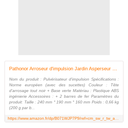
Pathonor Arroseur d'impulsion Jardin Asperseur en Plastique ABS avec Injection Rotative à 360° Réaliser Grande/Moyenne/Petite Portée Arrosage automatique, Base Lestée de Métal Comme Papillon, Noir et Vert
Nom du produit : Pulvérisateur d'impulsion Spécifications :
Norme européen (avec des sucettes) Couleur : Tête
d'arrosage tout noir + Base verte Matériau : Plastique ABS
ingénierie Accessoires : + 2 barres de fer Paramètres du
produit: Taille : 240 mm * 190 mm * 160 mm Poids : 0,66 kg
(200 g par b...
https://www.amazon.fr/dp/B071WJP7P9/ref=cm_sw_r_tw_asp_qZKbN.S0NSA39