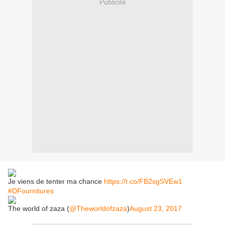
Publicité
Je viens de tenter ma chance
https://t.co/FB2sgSVEw1
#DFournitures
The world of zaza (
@Theworldofzaza
)
August 23, 2017