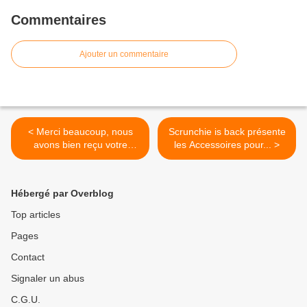
Commentaires
Ajouter un commentaire
< Merci beaucoup, nous
Scrunchie is back présente
avons bien reçu votre
les Accessoires pour... >
candidature pour ce projet.
Nous vous informerons très
p...
Hébergé par Overblog
Top articles
Pages
Contact
Signaler un abus
C.G.U.