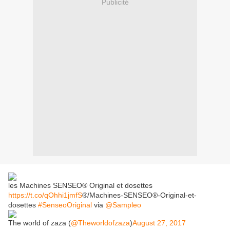
Publicité
les Machines SENSEO® Original et dosettes
https://t.co/qOhhi1jmfS
®/Machines-SENSEO®-Original-et-
dosettes
#SenseoOriginal
via
@Sampleo
The world of zaza (
@Theworldofzaza
)
August 27, 2017