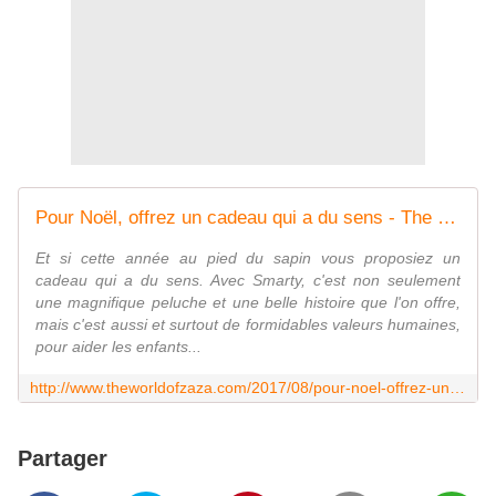
Pour Noël, offrez un cadeau qui a du sens - The World Of Zaza
Et si cette année au pied du sapin vous proposiez un
cadeau qui a du sens. Avec Smarty, c'est non seulement
une magnifique peluche et une belle histoire que l'on offre,
mais c'est aussi et surtout de formidables valeurs humaines,
pour aider les enfants...
http://www.theworldofzaza.com/2017/08/pour-noel-offrez-un-cadeau-qui-a-du-sens-smarty-le-heros-petit-gris-et-moustachu.html?utm_source=_ob_share&utm_medium=_ob_twitter&utm_campaign=_ob_share_auto
Partager