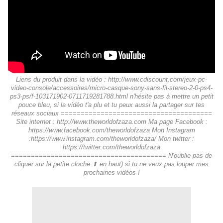
Liens du produit dans la vidéo : http://www.cdiscount.com/jeux-pc-
video-console/accessoires/micro-casque-sony-sans-fil-stereo-2-0-ps4-
ps3-ps/f-103171902-0711719281788.html n'hésite pas à mettre un petit
pouce bleu, si la vidéo t'a plu et tu peux aussi la partager sur tes
réseaux sociaux ======================================
Site internet : http://www.theworldofzaza.com Ma page Facebook :
https://www.facebook.com/theworldofzaza Mon Instagram
:https://www.instagram.com/theworldofzaza/ Mon twitter :
https://twitter.com/theworldofzaza
======================================= N'oublie pas de
cliquer sur la petite cloche ⬆︎ en haut) si tu ne veux pas louper mes
prochaines vidéos !