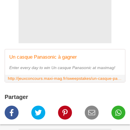
Un casque Panasonic à gagner
Enter every day to win Un casque Panasonic at maximag!
http://jeuxconcours.maxi-mag.fr/sweepstakes/un-casque-panasonic-a-gagner-21270?utm_campaign=socialshare&utm_medium=tweet&utm_source=twitter
Partager